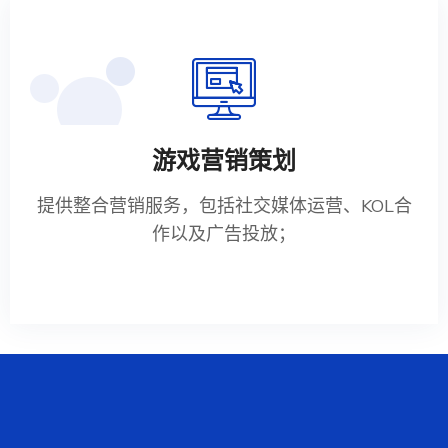
游戏营销策划
提供整合营销服务，包括社交媒体运营、KOL合
作以及广告投放；