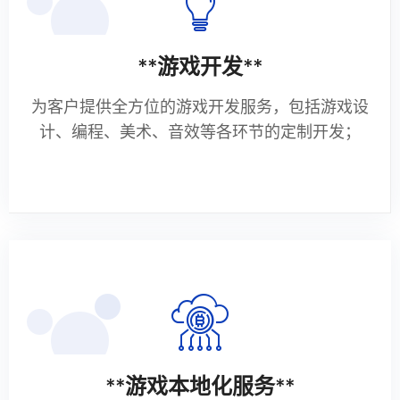
**游戏开发**
为客户提供全方位的游戏开发服务，包括游戏设
计、编程、美术、音效等各环节的定制开发；
**游戏本地化服务**