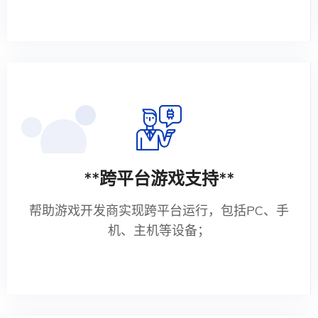
**跨平台游戏支持**
帮助游戏开发商实现跨平台运行，包括PC、手
机、主机等设备；